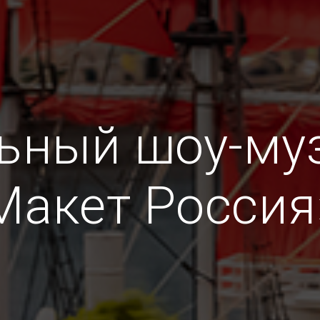
ьный шоу-муз
Макет Россия