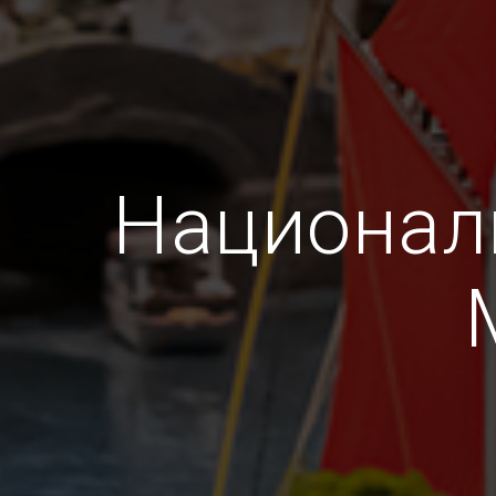
Национал