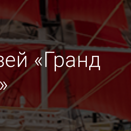
ей «Гранд
»